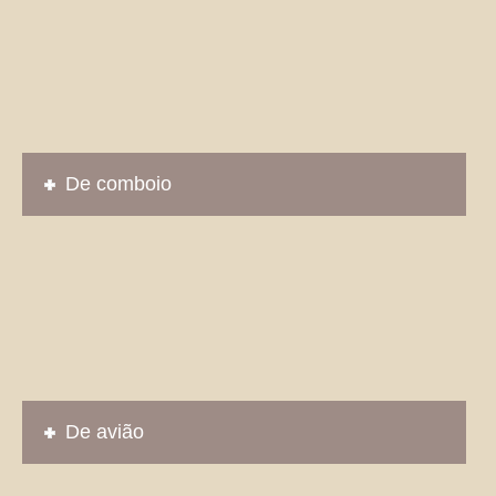
De comboio
De avião