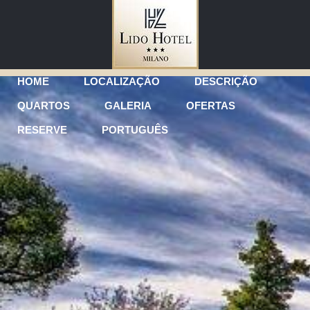
HOME
LOCALIZAÇÃO
DESCRIÇÃO
QUARTOS
GALERIA
OFERTAS
RESERVE
PORTUGUÊS